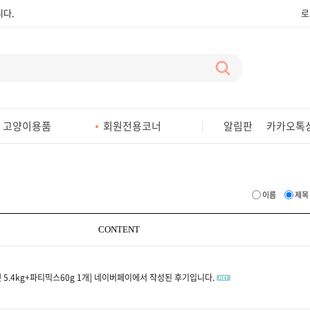
다.
로
다.
다.
다.
다.
고양이용품
회원전용코너
알림판
카카오톡
다.
다.
다.
이름
제목
다.
CONTENT
 5.4kg+파티믹스60g 1개]
네이버페이에서 작성된 후기입니다.