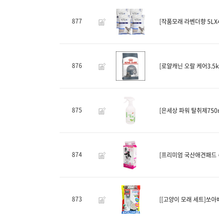
877
[작품모래 라벤더향 5LX
876
[로얄캐닌 오랄 케어3.5
875
[은세상 파워 탈취제750m
874
[프리미엄 국산애견패드 
873
[[고양이 모래 세트]쏘아베