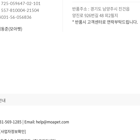
725-059647-02-101
반품주소 : 경기도 남양주시 진건읍
557-810004-21504
양진로 926번길 48 외2필지
4031-56-056836
* 반품시 고객센터로 연락부탁드립니다.
김동준(모아펫)
안내
9-1285 | Email: help@moapet.com
[사업자정보확인]