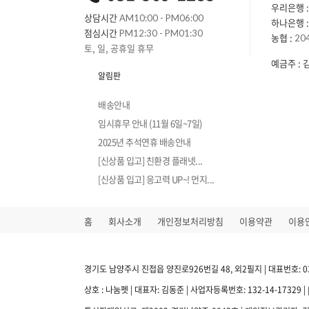
우리은행 :
상담시간
AM10:00 - PM06:00
하나은행 :
점심시간
PM12:30 - PM01:30
농협 :
20
토, 일, 공휴일 휴무
예금주 : 
알림판
배송안내
임시휴무 안내 (11월 6일~7일)
2025년 추석연휴 배송안내
[신상품 입고] 친환경 플래넷...
[신상품 입고] 응고력 UP~! 먼지...
홈
회사소개
개인정보처리방침
이용약관
이용
경기도 남양주시 진접읍 양진로926번길 48, 외2필지 | 대표번호: 031-56
상호 : 나눔펫 | 대표자: 김동준 | 사업자등록번호: 132-14-17329 |