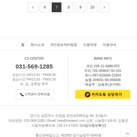
6
7
8
9
10
홈
회사소개
개인정보처리방침
이용약관
이용안내
CS CENTER
BANK INFO
031-569-1285
국민 235-21-0698-872
우리 725-059647-02-101
상담시간 AM10:00 - PM06:00
하나 557-810004-21504
점심시간 PM12:30 - PM01:30
농협 204031-56-056836
토, 일, 공휴일 휴무
예금주 : 김동준(모아펫)
고객센터 전화연결
경기도 남양주시 진접읍 양진로926번길 48, 외2필지
대표번호: 031-569-1285 | Email: help@moapet.com 상호: 나눔펫/ 대표자: 김동준
사업자등록번호: 132-14-17329 |
[사업자정보확인]
통신판매업신고: 제2002-경기남양주-0043호