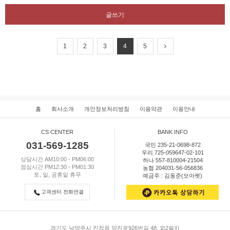
글쓰기
1
2
3
4
5
홈
회사소개
개인정보처리방침
이용약관
이용안내
CS CENTER
BANK INFO
031-569-1285
국민 235-21-0698-872
우리 725-059647-02-101
상담시간 AM10:00 - PM06:00
하나 557-810004-21504
점심시간 PM12:30 - PM01:30
농협 204031-56-056836
토, 일, 공휴일 휴무
예금주 : 김동준(모아펫)
고객센터 전화연결
경기도 남양주시 진접읍 양진로926번길 48, 외2필지