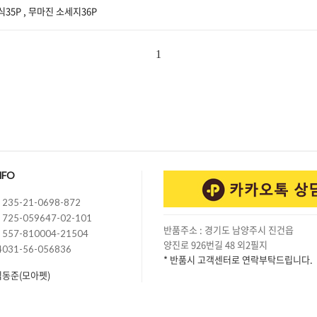
35P , 무마진 소세지36P
1
NFO
235-21-0698-872
725-059647-02-101
반품주소 : 경기도 남양주시 진건읍
557-810004-21504
양진로 926번길 48 외2필지
4031-56-056836
* 반품시 고객센터로 연락부탁드립니다.
김동준(모아펫)