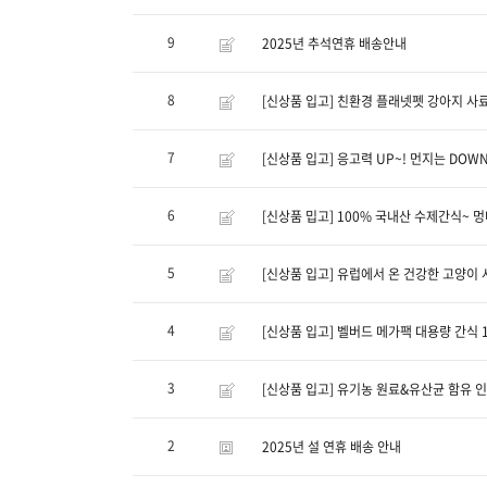
9
2025년 추석연휴 배송안내
8
[신상품 입고] 친환경 플래넷펫 강아지 사
7
[신상품 입고] 응고력 UP~! 먼지는 DO
6
[신상품 밉고] 100% 국내산 수제간식~ 
5
[신상품 입고] 유럽에서 온 건강한 고양이
4
[신상품 입고] 벨버드 메가팩 대용량 간식 1
3
[신상품 입고] 유기농 원료&유산균 함유 인디
2
2025년 설 연휴 배송 안내