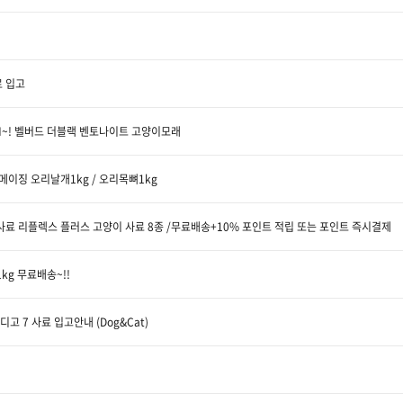
료 입고
WN~! 벨버드 더블랙 벤토나이트 고양이모래
멍메이징 오리날개1kg / 오리목뼈1kg
 사료 리플렉스 플러스 고양이 사료 8종 /무료배송+10% 포인트 적립 또는 포인트 즉시결제
kg 무료배송~!!
고 7 사료 입고안내 (Dog&Cat)