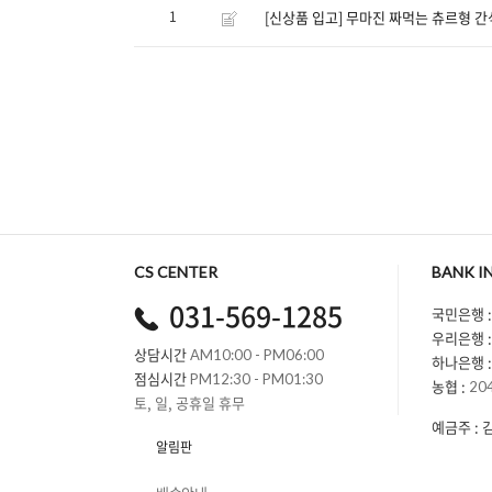
[신상품 입고] 무마진 짜먹는 츄르형 간식
1
CS CENTER
BANK I
031-569-1285
국민은행 :
우리은행 :
상담시간
AM10:00 - PM06:00
하나은행 :
점심시간
PM12:30 - PM01:30
농협 :
20
토, 일, 공휴일 휴무
예금주 : 
알림판
배송안내