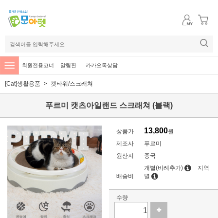
회원전용코너
알림판
카카오톡상담
[Cat]생활용품
캣타워/스크래쳐
푸르미 캣츠아일랜드 스크래쳐 (블랙)
13,800
상품가
원
제조사
푸르미
원산지
중국
개별(비례추가)
지역
배송비
별
수량