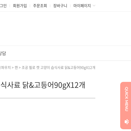
그인
회원가입
주문조회
장바구니
마이페이지
상담
캔/파우치
>
캔
> 조공 필로 캣 고양이 습식사료 닭&고등어90gX12개
습식사료 닭&고등어90gX12개