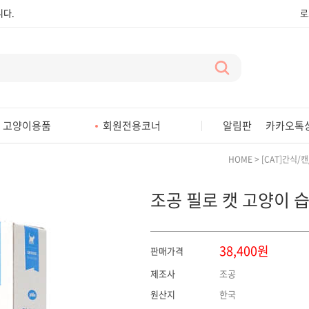
다.
로
다.
다.
다.
다.
고양이용품
회원전용코너
알림판
카카오톡
다.
HOME
>
[CAT]간식/
다.
다.
조공 필로 캣 고양이 
다.
38,400원
판매가격
제조사
조공
원산지
한국