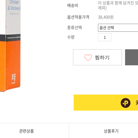
이 상품과 함께 담겨진 
배송비
제외)
옵션적용가격
38,400
원
종류선택
수량
찜하기
관련상품
상품후기