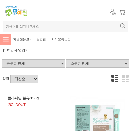
회원전용코너
알림판
카카오톡상담
[Cat]간식/영양제
정렬
클라쎄밀 분유 150g
[SOLDOUT]