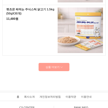
펫츠몬 짜먹는 주식스틱 닭고기 1.5kg
(50gX30개)
11,480원
상품 더보기
홈
회사소개
개인정보처리방침
이용약관
이용안내
CS CENTER
BANK INFO