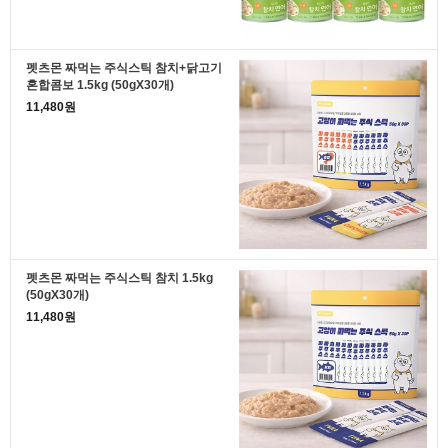
펫츠몬 짜먹는 주식스틱 참치+닭고기
혼합콤보 1.5kg (50gX30개)
11,480원
펫츠몬 짜먹는 주식스틱 참치 1.5kg
(50gX30개)
11,480원