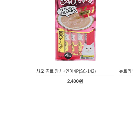
챠오 츄르 참치+연어4P(SC-143)
뉴트리벳
2,400원