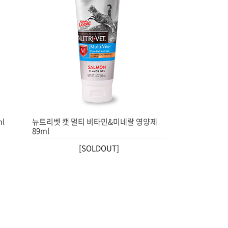
l
뉴트리벳 캣 멀티 비타민&미네랄 영양제
89ml
[SOLDOUT]