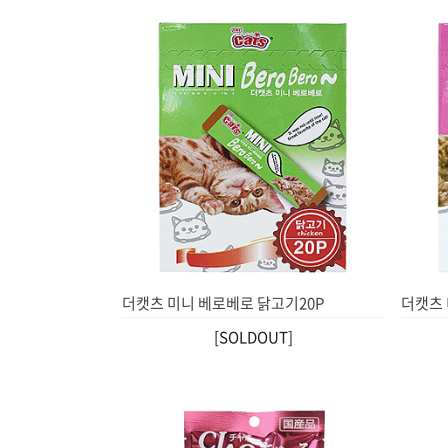
더캣츠 미니 베로베로 닭고기20P
더캣츠 
[SOLDOUT]