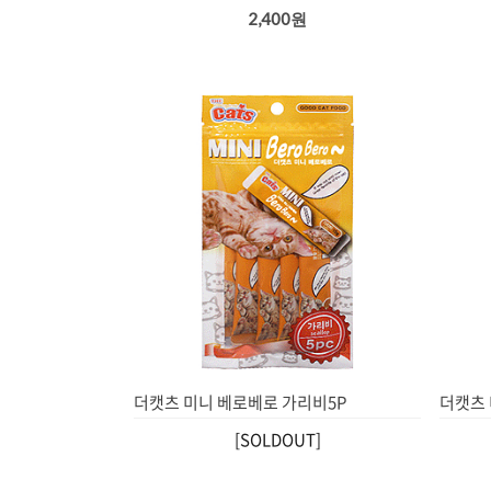
2,400원
더캣츠 미니 베로베로 가리비5P
더캣츠 
[SOLDOUT]