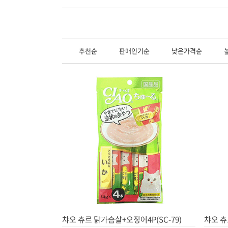
추천순
판매인기순
낮은가격순
챠오 츄르 닭가슴살+오징어4P(SC-79)
챠오 츄