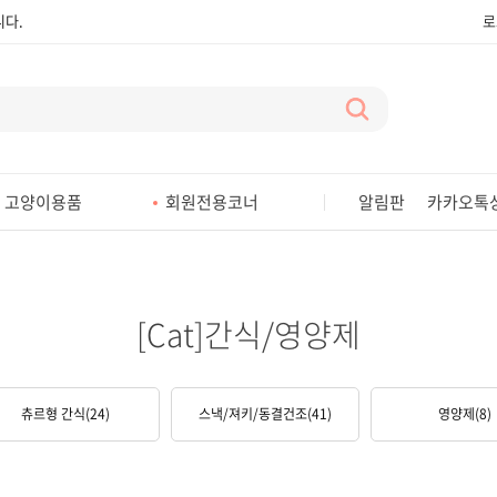
다.
로
다.
다.
다.
다.
고양이용품
회원전용코너
알림판
카카오톡
다.
다.
다.
[Cat]간식/영양제
다.
츄르형 간식
(24)
스낵/져키/동결건조
(41)
영양제
(8)