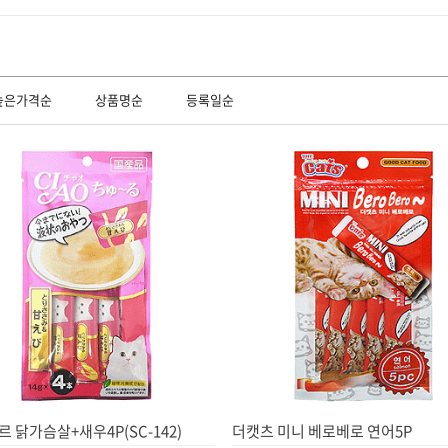
높은가격순
상품명순
등록일순
르 닭가슴살+새우4P(SC-142)
더캣츠 미니 베로베로 연어5P