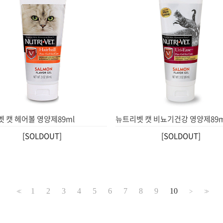
 캣 헤어볼 영양제89ml
뉴트리벳 캣 비뇨기건강 영양제89m
[SOLDOUT]
[SOLDOUT]
1
2
3
4
5
6
7
8
9
10
<<
>
>>