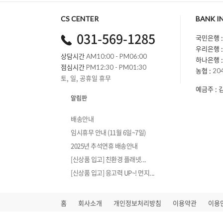
CS CENTER
BANK I
031-569-1285
국민은행 :
우리은행 :
상담시간
AM10:00 - PM06:00
하나은행 :
점심시간
PM12:30 - PM01:30
농협 :
20
토, 일, 공휴일 휴무
예금주 : 
알림판
배송안내
임시휴무 안내 (11월 6일~7일)
2025년 추석연휴 배송안내
[신상품 입고] 친환경 플래넷...
[신상품 입고] 응고력 UP~! 먼지...
홈
회사소개
개인정보처리방침
이용약관
이용