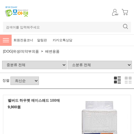
회원전용코너
알림판
카카오톡상담
[DOG]위생/의약부외품
배변용품
정렬
벨버드 하우펫 에이스패드 100매
9,900원