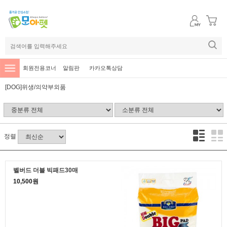
회원전용코너
알림판
카카오톡상담
[DOG]위생/의약부외품
정렬
벨버드 더블 빅패드30매
10,500원