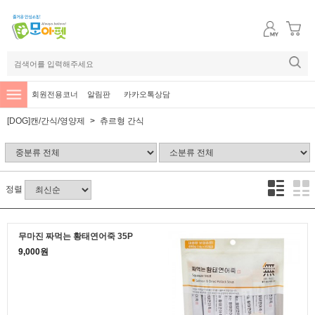
회원전용코너
알림판
카카오톡상담
[DOG]캔/간식/영양제
츄르형 간식
정렬
무마진 짜먹는 황태연어죽 35P
9,000원